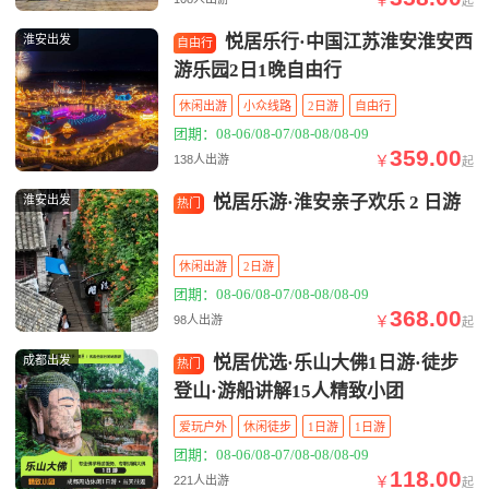
起
悦居乐行·中国江苏淮安淮安西
淮安出发
自由行
游乐园2日1晚自由行
休闲出游
小众线路
2日游
自由行
团期：08-06/08-07/08-08/08-09
359.00
￥
138人出游
起
悦居乐游·淮安亲子欢乐 2 日游
淮安出发
热门
休闲出游
2日游
团期：08-06/08-07/08-08/08-09
368.00
￥
98人出游
起
悦居优选·乐山大佛1日游·徒步
成都出发
热门
登山·游船讲解15人精致小团
爱玩户外
休闲徒步
1日游
1日游
团期：08-06/08-07/08-08/08-09
118.00
￥
221人出游
起