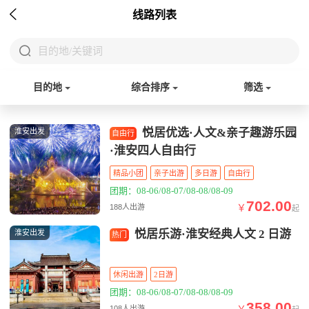

线路列表

目的地/关键词
目的地
综合排序
筛选
悦居优选·人文&亲子趣游乐园
淮安出发
自由行
·淮安四人自由行
精品小团
亲子出游
多日游
自由行
团期：08-06/08-07/08-08/08-09
702.00
￥
188人出游
起
悦居乐游·淮安经典人文 2 日游
淮安出发
热门
休闲出游
2日游
团期：08-06/08-07/08-08/08-09
358.00
￥
108人出游