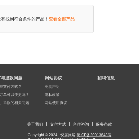
巴塘
丹巴
措普湖
若丁山
老榆林
红岩顶
没有找到符合条件的产品！
查看全部产品
观德结湖
党岭
八郎生都
牛背山乾坤岭
木雅大寺
订与退款问题
网站协议
招聘信息
些支付方式？
免责声明
订单可以变更吗？
隐私政策
、退款的相关问题
网站使用协议
关于我们
支付方式
合作咨询
服务条款
Copyright © 2024 - 悦居旅居-
蜀ICP备20013848号