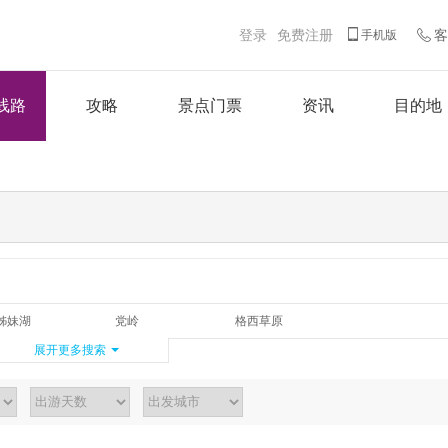
登录
免费注册
客
手机版
线路
攻略
景点门票
资讯
目的地
姊妹湖
党岭
格西草原
华尖山
亚拉雪山景区
红海子
展开更多搜索
玉科草原
鱼子西
野马海子
然日卡村
新都桥
格聂之眼
海螺沟
理塘
墨石公园
莲花湖
雅拉雪山
木格措