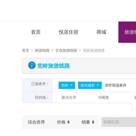
首页
悦居住宿
商城
旅游
首页
>
旅游线路
>
甘孜旅游线路
> 党岭旅游线路
党岭旅游线路
已选条件：
党岭
旅拍摄影
清空筛选条件
目的地：
新冷古寺
冷噶措
四人同
高尔寺
格底拉姆
莫斯卡
冷碛镇
贡嘎
综合排序
价格
销量
色达
勒多曼因冰川
姑弄村
塔公森林秘境