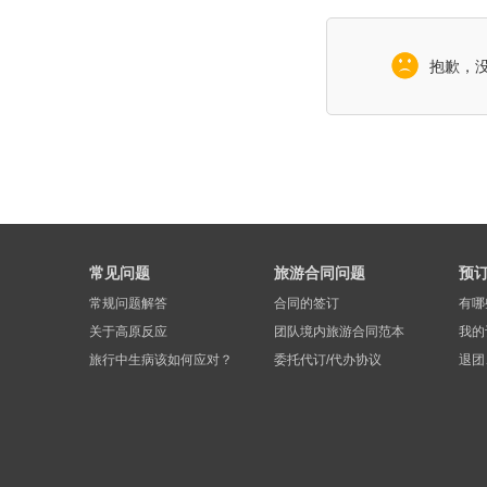
甲根坝空中花园
塔公草原
稻城亚丁
格聂山
抱歉，
牛背山
甲根坝
折多山
洛尔日让
常见问题
旅游合同问题
预
常规问题解答
合同的签订
有哪
关于高原反应
团队境内旅游合同范本
我的
旅行中生病该如何应对？
委托代订/代办协议
退团