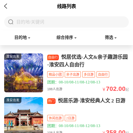

线路列表

目的地/关键词
目的地
综合排序
筛选
悦居优选·人文&亲子趣游乐园
淮安出发
自由行
·淮安四人自由行
精品小团
亲子出游
多日游
自由行
团期：08-10/08-11/08-12/08-13
702.00
￥
188人出游
起
悦居乐游·淮安经典人文 2 日游
淮安出发
热门
休闲出游
2日游
团期：08-10/08-11/08-12/08-13
358.00
￥
108人出游