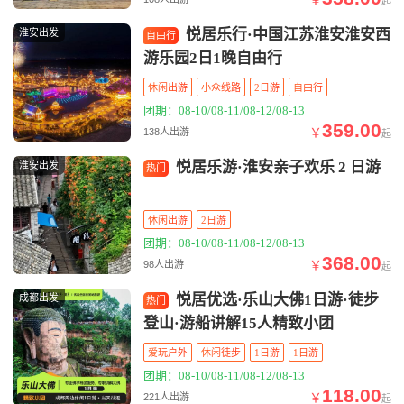
起
悦居乐行·中国江苏淮安淮安西
淮安出发
自由行
游乐园2日1晚自由行
休闲出游
小众线路
2日游
自由行
团期：08-10/08-11/08-12/08-13
359.00
￥
138人出游
起
悦居乐游·淮安亲子欢乐 2 日游
淮安出发
热门
休闲出游
2日游
团期：08-10/08-11/08-12/08-13
368.00
￥
98人出游
起
悦居优选·乐山大佛1日游·徒步
成都出发
热门
登山·游船讲解15人精致小团
爱玩户外
休闲徒步
1日游
1日游
团期：08-10/08-11/08-12/08-13
118.00
￥
221人出游
起