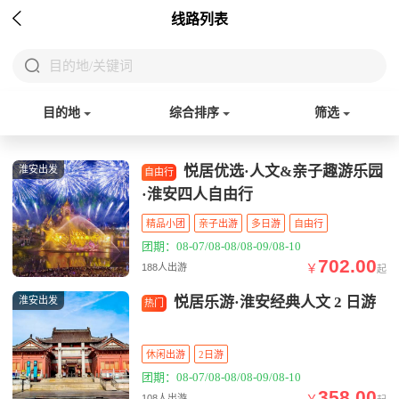

线路列表

目的地/关键词
目的地
综合排序
筛选
悦居优选·人文&亲子趣游乐园
淮安出发
自由行
·淮安四人自由行
精品小团
亲子出游
多日游
自由行
团期：08-07/08-08/08-09/08-10
702.00
￥
188人出游
起
悦居乐游·淮安经典人文 2 日游
淮安出发
热门
休闲出游
2日游
团期：08-07/08-08/08-09/08-10
358.00
￥
108人出游