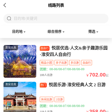

线路列表

目的地/关键词
目的地
综合排序
筛选
悦居优选·人文&亲子趣游乐园
淮安出发
自由行
·淮安四人自由行
精品小团
亲子出游
多日游
自由行
团期：08-06/08-07/08-08/08-09
702.00
￥
188人出游
起
悦居乐游·淮安经典人文 2 日游
淮安出发
热门
休闲出游
2日游
团期：08-06/08-07/08-08/08-09
358.00
￥
108人出游