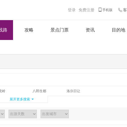
登录
免费注册
客
手机版
线路
攻略
景点门票
资讯
目的地
党岭
八郎生都
洛尔日让
木雅大寺
新冷古寺
冷噶措
展开更多搜索
四人同
格西草原
高尔寺
红海子
格底拉姆
莫斯卡
鱼子西
冷碛镇
贡嘎
色达
格聂之眼
海螺沟