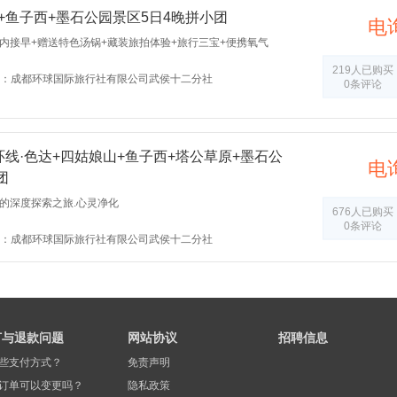
墨石公园
姑弄村
塔公森林秘境
+鱼子西+墨石公园景区5日4晚拼小团
电
木格措
甲根坝空中花园
塔公草原
内接早+赠送特色汤锅+藏装旅拍体验+旅行三宝+便携氧气
稻城亚丁
措普湖
若丁山
219人已购买
：成都环球国际旅行社有限公司武侯十二分社
红岩顶
牛背山
0条评论
环线·色达+四姑娘山+鱼子西+塔公草原+墨石公
电
团
的深度探索之旅.心灵净化
676人已购买
0条评论
：成都环球国际旅行社有限公司武侯十二分社
订与退款问题
网站协议
招聘信息
些支付方式？
免责声明
订单可以变更吗？
隐私政策