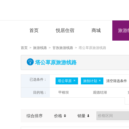
首页
悦居住宿
商城
旅游
首页
>
旅游线路
>
甘孜旅游线路
> 塔公草原旅游线路
塔公草原旅游线路
已选条件：
塔公草原
旅拍计划
清空筛选条件
目的地：
甲根坝
观德结湖
折多山
牛背山乾坤岭
党岭
姊妹湖
华尖山
亚拉雪山景区
综合排序
价格
销量
玉科草原
野马海子
然日卡村
新都桥