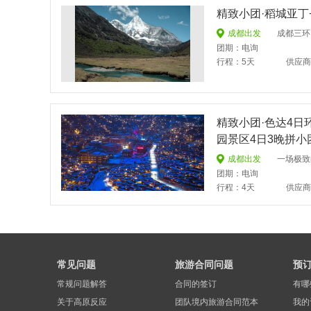
勒多曼因冰川
理塘
精致小团·稻城亚丁
莲花湖
雅拉雪山
成都出发
成都三环
巴塘
丹巴
团期：电询
格聂山
行程：5天
老榆林
供应商
精致小团·色达4日
园景区4日3晚拼小
成都出发
一场极致
团期：电询
行程：4天
供应商
常见问题
旅游合同问题
预
常规问题解答
合同的签订
有哪
关于高原反应
团队境内旅游合同范本
我的