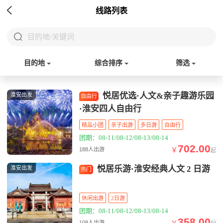

线路列表

目的地/关键词
目的地
综合排序
筛选
悦居优选·人文&亲子趣游乐园
淮安出发
自由行
·淮安四人自由行
精品小团
亲子出游
多日游
自由行
团期：08-11/08-12/08-13/08-14
702.00
￥
188人出游
起
悦居乐游·淮安经典人文 2 日游
淮安出发
热门
休闲出游
2日游
团期：08-11/08-12/08-13/08-14
358.00
￥
108人出游