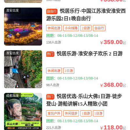
起
悦居乐行·中国江苏淮安淮安西
淮安出发
自由行
游乐园2日1晚自由行
休闲出游
小众线路
2日游
自由行
团期：08-11/08-12/08-13/08-14
359.00
￥
138人出游
起
悦居乐游·淮安亲子欢乐 2 日游
淮安出发
热门
休闲出游
2日游
团期：08-11/08-12/08-13/08-14
368.00
￥
98人出游
起
悦居优选·乐山大佛1日游·徒步
成都出发
热门
登山·游船讲解15人精致小团
爱玩户外
休闲徒步
1日游
1日游
团期：08-11/08-12/08-13/08-14
118.00
￥
221人出游
起