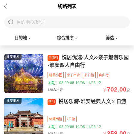

线路列表

目的地/关键词
目的地
综合排序
筛选
悦居优选·人文&亲子趣游乐园
淮安出发
自由行
·淮安四人自由行
精品小团
亲子出游
多日游
自由行
团期：08-09/08-10/08-11/08-12
702.00
￥
188人出游
起
悦居乐游·淮安经典人文 2 日游
淮安出发
热门
休闲出游
2日游
团期：08-09/08-10/08-11/08-12
358.00
￥
108人出游