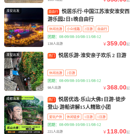
起
悦居乐行·中国江苏淮安淮安西
淮安出发
自由行
游乐园2日1晚自由行
休闲出游
小众线路
2日游
自由行
团期：08-09/08-10/08-11/08-12
359.00
￥
138人出游
起
悦居乐游·淮安亲子欢乐 2 日游
淮安出发
热门
休闲出游
2日游
团期：08-09/08-10/08-11/08-12
368.00
￥
98人出游
起
悦居优选·乐山大佛1日游·徒步
成都出发
热门
登山·游船讲解15人精致小团
爱玩户外
休闲徒步
1日游
1日游
团期：08-09/08-10/08-11/08-12
118.00
￥
221人出游
起