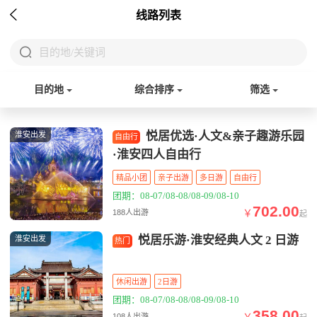

线路列表

目的地/关键词
目的地
综合排序
筛选
悦居优选·人文&亲子趣游乐园
淮安出发
自由行
·淮安四人自由行
精品小团
亲子出游
多日游
自由行
团期：08-07/08-08/08-09/08-10
702.00
￥
188人出游
起
悦居乐游·淮安经典人文 2 日游
淮安出发
热门
休闲出游
2日游
团期：08-07/08-08/08-09/08-10
358.00
￥
108人出游